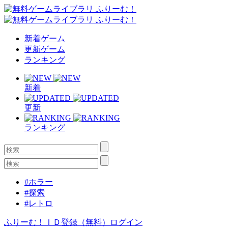
新着ゲーム
更新ゲーム
ランキング
新着
更新
ランキング
#ホラー
#探索
#レトロ
ふりーむ！ＩＤ登録（無料）
ログイン