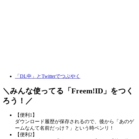
「DL中」とTwitterでつぶやく
＼みんな使ってる「
Freem!ID
」をつく
ろう！／
【便利1】
ダウンロード履歴が保存されるので、後から「あのゲ
ームなんて名前だっけ？」という時ベンリ！
【便利2】