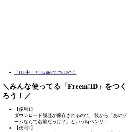
「DL中」とTwitterでつぶやく
＼みんな使ってる「
Freem!ID
」をつく
ろう！／
【便利1】
ダウンロード履歴が保存されるので、後から「あのゲ
ームなんて名前だっけ？」という時ベンリ！
【便利2】