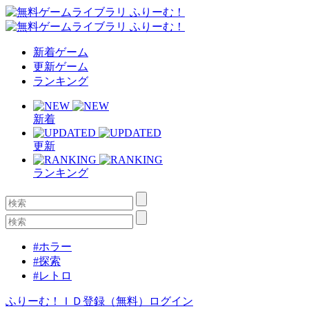
新着ゲーム
更新ゲーム
ランキング
新着
更新
ランキング
#ホラー
#探索
#レトロ
ふりーむ！ＩＤ登録（無料）
ログイン