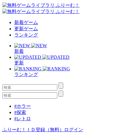
新着ゲーム
更新ゲーム
ランキング
新着
更新
ランキング
#ホラー
#探索
#レトロ
ふりーむ！ＩＤ登録（無料）
ログイン