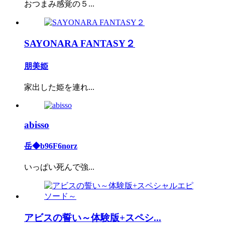
おつまみ感覚の５...
SAYONARA FANTASY２
朋美姫
家出した姫を連れ...
abisso
岳◆b96F6norz
いっぱい死んで強...
アビスの誓い～体験版+スペシ...