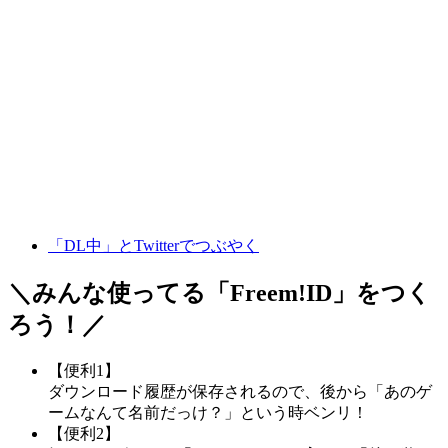
「DL中」とTwitterでつぶやく
＼みんな使ってる「
Freem!ID
」をつく
ろう！／
【便利1】
ダウンロード履歴が保存されるので、後から「あのゲ
ームなんて名前だっけ？」という時ベンリ！
【便利2】