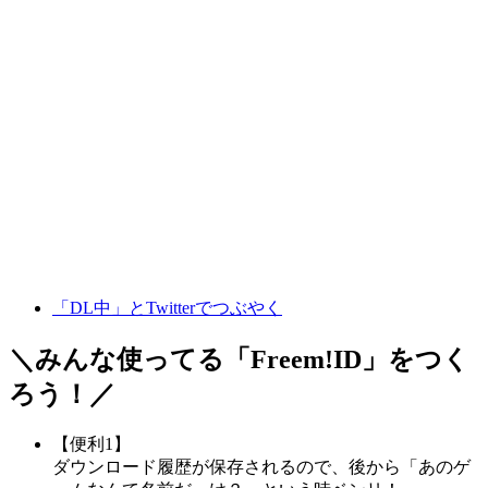
「DL中」とTwitterでつぶやく
＼みんな使ってる「
Freem!ID
」をつく
ろう！／
【便利1】
ダウンロード履歴が保存されるので、後から「あのゲ