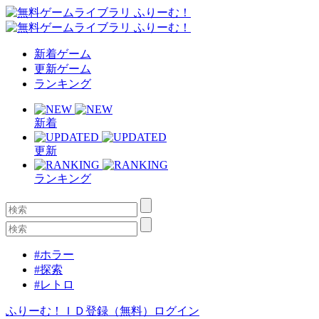
新着ゲーム
更新ゲーム
ランキング
新着
更新
ランキング
#ホラー
#探索
#レトロ
ふりーむ！ＩＤ登録（無料）
ログイン