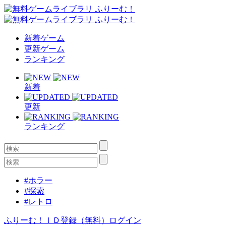
新着ゲーム
更新ゲーム
ランキング
新着
更新
ランキング
#ホラー
#探索
#レトロ
ふりーむ！ＩＤ登録（無料）
ログイン