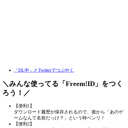
「DL中」とTwitterでつぶやく
＼みんな使ってる「
Freem!ID
」をつく
ろう！／
【便利1】
ダウンロード履歴が保存されるので、後から「あのゲ
ームなんて名前だっけ？」という時ベンリ！
【便利2】