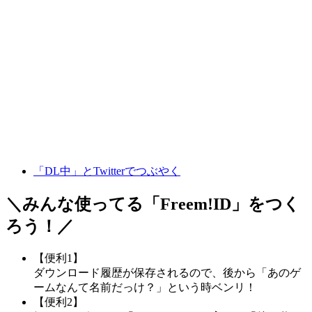
「DL中」とTwitterでつぶやく
＼みんな使ってる「
Freem!ID
」をつく
ろう！／
【便利1】
ダウンロード履歴が保存されるので、後から「あのゲ
ームなんて名前だっけ？」という時ベンリ！
【便利2】