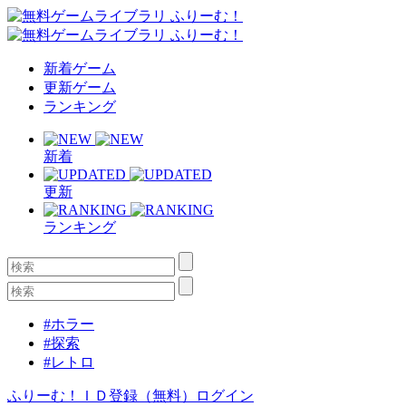
新着ゲーム
更新ゲーム
ランキング
新着
更新
ランキング
#ホラー
#探索
#レトロ
ふりーむ！ＩＤ登録（無料）
ログイン