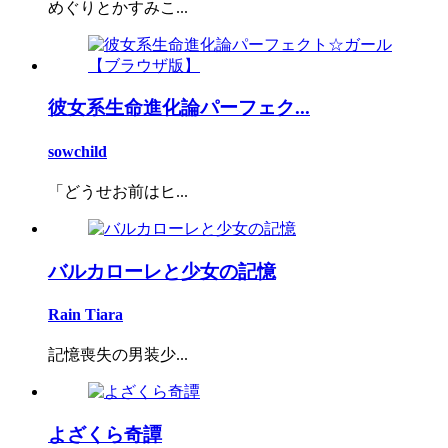
めぐりとかすみこ...
彼女系生命進化論パーフェク...
sowchild
「どうせお前はヒ...
バルカローレと少女の記憶
Rain Tiara
記憶喪失の男装少...
よざくら奇譚