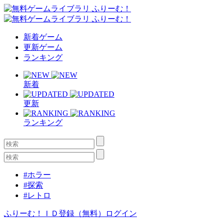
新着ゲーム
更新ゲーム
ランキング
新着
更新
ランキング
#ホラー
#探索
#レトロ
ふりーむ！ＩＤ登録（無料）
ログイン