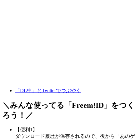
「DL中」とTwitterでつぶやく
＼みんな使ってる「
Freem!ID
」をつく
ろう！／
【便利1】
ダウンロード履歴が保存されるので、後から「あのゲ