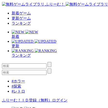
新着ゲーム
更新ゲーム
ランキング
新着
更新
ランキング
#ホラー
#探索
#レトロ
ふりーむ！ＩＤ登録（無料）
ログイン