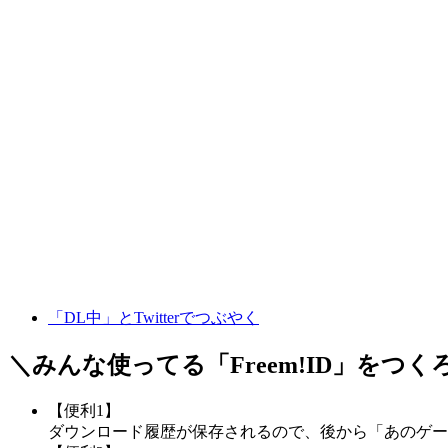
「DL中」とTwitterでつぶやく
＼みんな使ってる「
Freem!ID
」をつく
【便利1】
ダウンロード履歴が保存されるので、後から「あのゲー