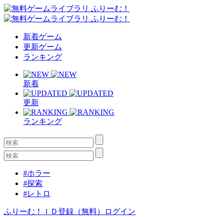
新着ゲーム
更新ゲーム
ランキング
新着
更新
ランキング
#ホラー
#探索
#レトロ
ふりーむ！ＩＤ登録（無料）
ログイン