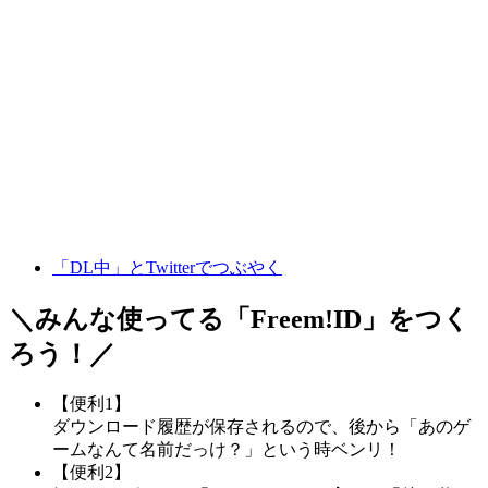
「DL中」とTwitterでつぶやく
＼みんな使ってる「
Freem!ID
」をつく
ろう！／
【便利1】
ダウンロード履歴が保存されるので、後から「あのゲ
ームなんて名前だっけ？」という時ベンリ！
【便利2】