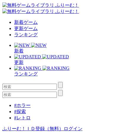
新着ゲーム
更新ゲーム
ランキング
新着
更新
ランキング
#ホラー
#探索
#レトロ
ふりーむ！ＩＤ登録（無料）
ログイン