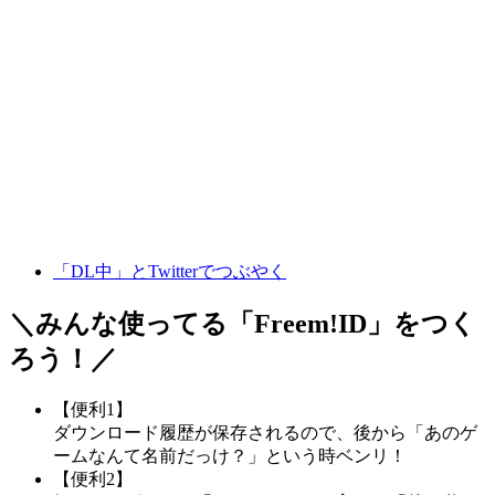
「DL中」とTwitterでつぶやく
＼みんな使ってる「
Freem!ID
」をつく
ろう！／
【便利1】
ダウンロード履歴が保存されるので、後から「あのゲ
ームなんて名前だっけ？」という時ベンリ！
【便利2】