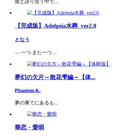
彼と語り合う中で...
【完成版】Adelgeia水葬_ver2.0
となう
― 一つ また一つ ...
夢幻の欠片～散花雫編～【体...
Phantom-K-
夢の果てにあるも...
華恋・愛唄