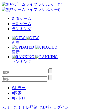
新着ゲーム
更新ゲーム
ランキング
新着
更新
ランキング
#ホラー
#探索
#レトロ
ふりーむ！ＩＤ登録（無料）
ログイン