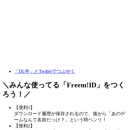
「DL中」とTwitterでつぶやく
＼みんな使ってる「
Freem!ID
」をつく
ろう！／
【便利1】
ダウンロード履歴が保存されるので、後から「あのゲ
ームなんて名前だっけ？」という時ベンリ！
【便利2】