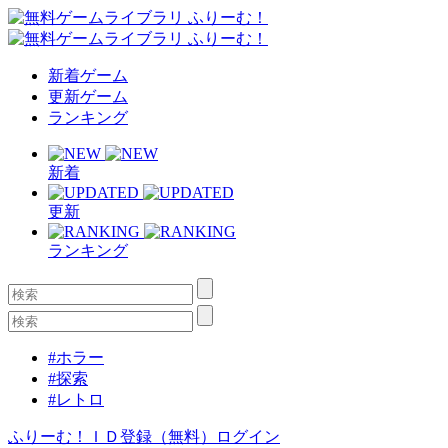
新着ゲーム
更新ゲーム
ランキング
新着
更新
ランキング
#ホラー
#探索
#レトロ
ふりーむ！ＩＤ登録（無料）
ログイン