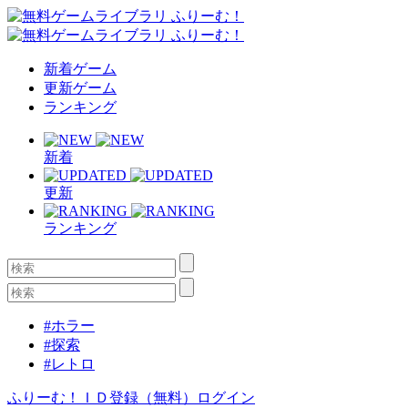
新着ゲーム
更新ゲーム
ランキング
新着
更新
ランキング
#ホラー
#探索
#レトロ
ふりーむ！ＩＤ登録（無料）
ログイン