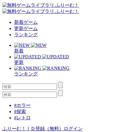
新着ゲーム
更新ゲーム
ランキング
新着
更新
ランキング
#ホラー
#探索
#レトロ
ふりーむ！ＩＤ登録（無料）
ログイン