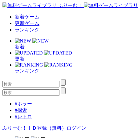
新着ゲーム
更新ゲーム
ランキング
新着
更新
ランキング
#ホラー
#探索
#レトロ
ふりーむ！ＩＤ登録（無料）
ログイン