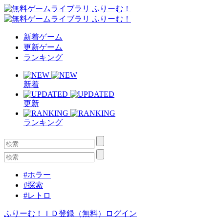
新着ゲーム
更新ゲーム
ランキング
新着
更新
ランキング
#ホラー
#探索
#レトロ
ふりーむ！ＩＤ登録（無料）
ログイン