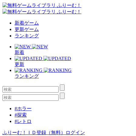
新着ゲーム
更新ゲーム
ランキング
新着
更新
ランキング
#ホラー
#探索
#レトロ
ふりーむ！ＩＤ登録（無料）
ログイン