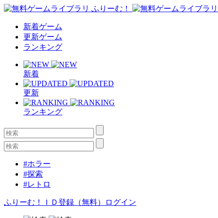
新着ゲーム
更新ゲーム
ランキング
新着
更新
ランキング
#ホラー
#探索
#レトロ
ふりーむ！ＩＤ登録（無料）
ログイン