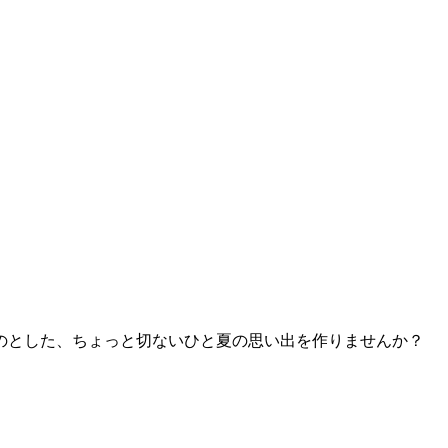
のとした、ちょっと切ないひと夏の思い出を作りませんか？