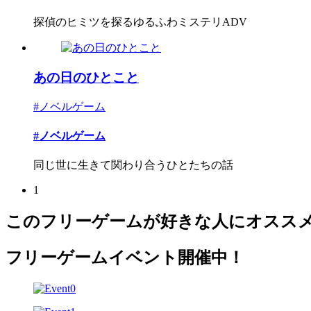
探偵のヒミツを探るゆるふわミステリADV
あの日のひとこと
#ノベルゲーム
#ノベルゲーム
同じ世に生きて関わり合うひとたちの話
1
このフリーゲームが好きな人にオスス
フリーゲームイベント開催中！