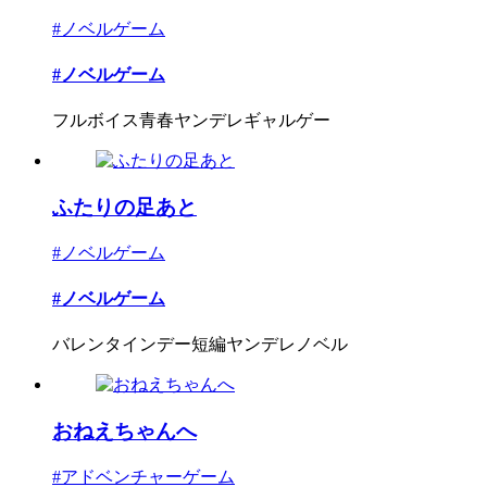
#ノベルゲーム
#ノベルゲーム
フルボイス青春ヤンデレギャルゲー
ふたりの足あと
#ノベルゲーム
#ノベルゲーム
バレンタインデー短編ヤンデレノベル
おねえちゃんへ
#アドベンチャーゲーム