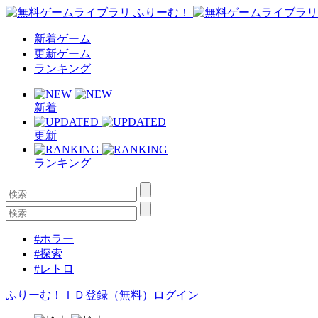
新着ゲーム
更新ゲーム
ランキング
新着
更新
ランキング
#ホラー
#探索
#レトロ
ふりーむ！ＩＤ登録（無料）
ログイン