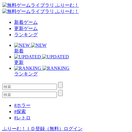
新着ゲーム
更新ゲーム
ランキング
新着
更新
ランキング
#ホラー
#探索
#レトロ
ふりーむ！ＩＤ登録（無料）
ログイン