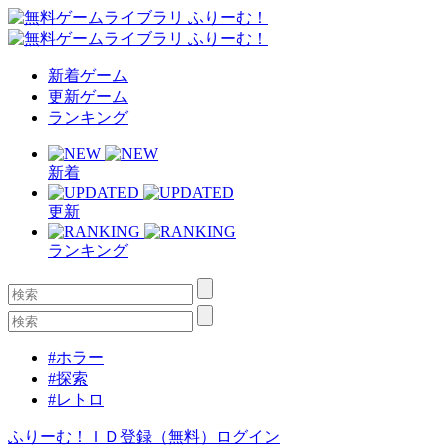
新着ゲーム
更新ゲーム
ランキング
新着
更新
ランキング
#ホラー
#探索
#レトロ
ふりーむ！ＩＤ登録（無料）
ログイン