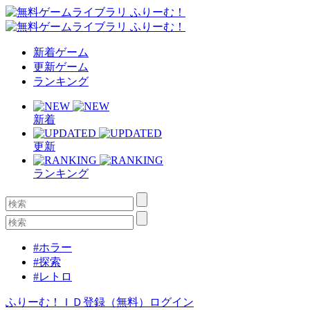
新着ゲーム
更新ゲーム
ランキング
新着
更新
ランキング
#ホラー
#探索
#レトロ
ふりーむ！ＩＤ登録（無料）
ログイン