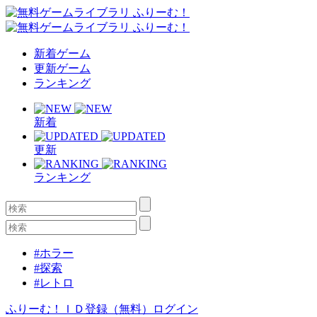
新着ゲーム
更新ゲーム
ランキング
新着
更新
ランキング
#ホラー
#探索
#レトロ
ふりーむ！ＩＤ登録（無料）
ログイン