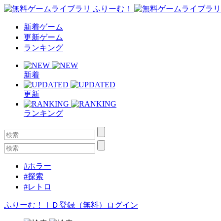
新着ゲーム
更新ゲーム
ランキング
新着
更新
ランキング
#ホラー
#探索
#レトロ
ふりーむ！ＩＤ登録（無料）
ログイン