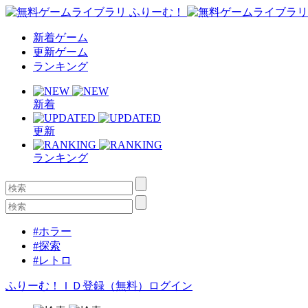
新着ゲーム
更新ゲーム
ランキング
新着
更新
ランキング
#ホラー
#探索
#レトロ
ふりーむ！ＩＤ登録（無料）
ログイン