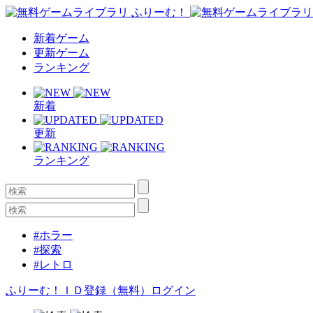
新着ゲーム
更新ゲーム
ランキング
新着
更新
ランキング
#ホラー
#探索
#レトロ
ふりーむ！ＩＤ登録（無料）
ログイン