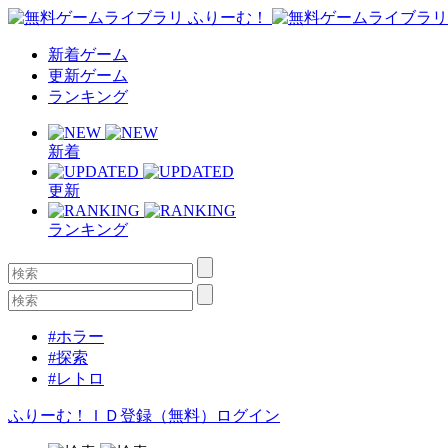
新着ゲーム
更新ゲーム
ランキング
新着
更新
ランキング
#ホラー
#探索
#レトロ
ふりーむ！ＩＤ登録（無料）
ログイン