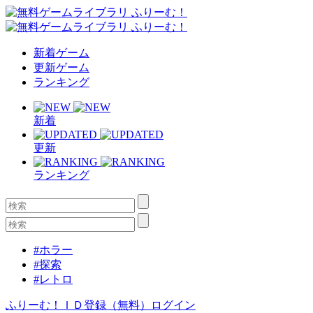
新着ゲーム
更新ゲーム
ランキング
新着
更新
ランキング
#ホラー
#探索
#レトロ
ふりーむ！ＩＤ登録（無料）
ログイン