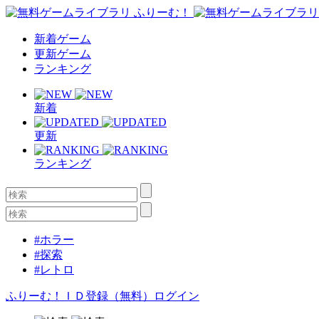
新着ゲーム
更新ゲーム
ランキング
新着
更新
ランキング
#ホラー
#探索
#レトロ
ふりーむ！ＩＤ登録（無料）
ログイン