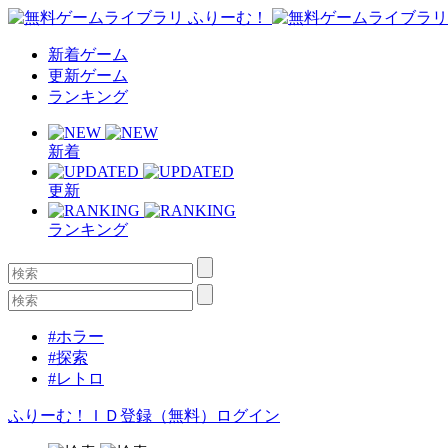
新着ゲーム
更新ゲーム
ランキング
新着
更新
ランキング
#ホラー
#探索
#レトロ
ふりーむ！ＩＤ登録（無料）
ログイン