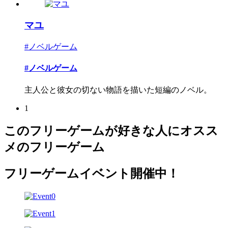
マユ
#ノベルゲーム
#ノベルゲーム
主人公と彼女の切ない物語を描いた短編のノベル。
1
このフリーゲームが好きな人にオスス
メのフリーゲーム
フリーゲームイベント開催中！