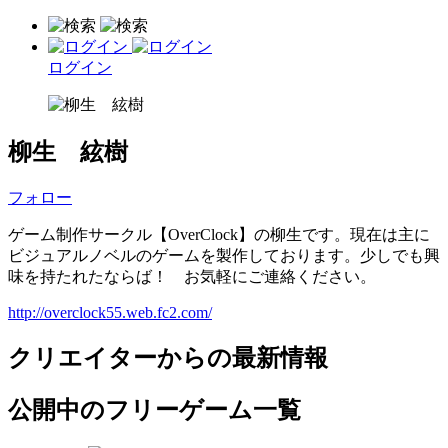
ログイン
柳生 絃樹
フォロー
ゲーム制作サークル【OverClock】の柳生です。現在は主に
ビジュアルノベルのゲームを製作しております。少しでも興
味を持たれたならば！ お気軽にご連絡ください。
http://overclock55.web.fc2.com/
クリエイターからの最新情報
公開中のフリーゲーム一覧