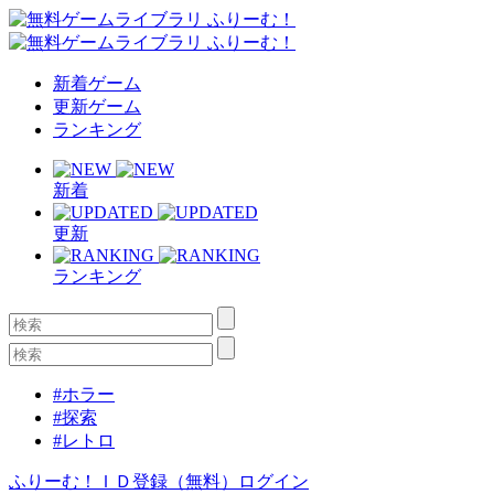
新着ゲーム
更新ゲーム
ランキング
新着
更新
ランキング
#ホラー
#探索
#レトロ
ふりーむ！ＩＤ登録（無料）
ログイン