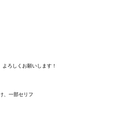
。よろしくお願いします！
け、一部セリフ