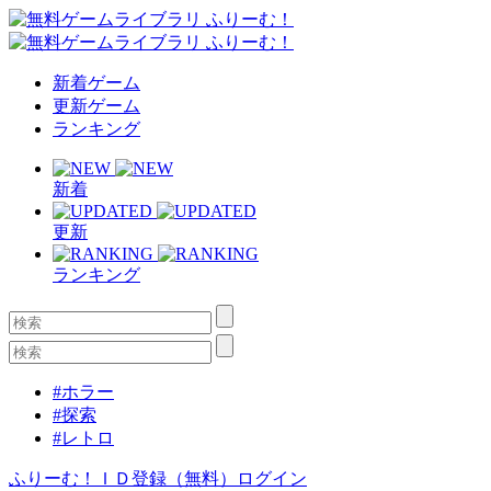
新着ゲーム
更新ゲーム
ランキング
新着
更新
ランキング
#ホラー
#探索
#レトロ
ふりーむ！ＩＤ登録（無料）
ログイン