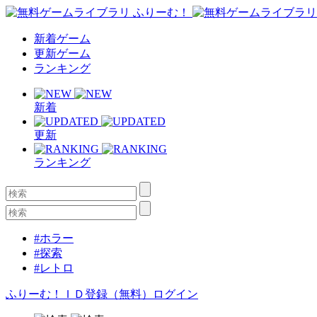
新着ゲーム
更新ゲーム
ランキング
新着
更新
ランキング
#ホラー
#探索
#レトロ
ふりーむ！ＩＤ登録（無料）
ログイン