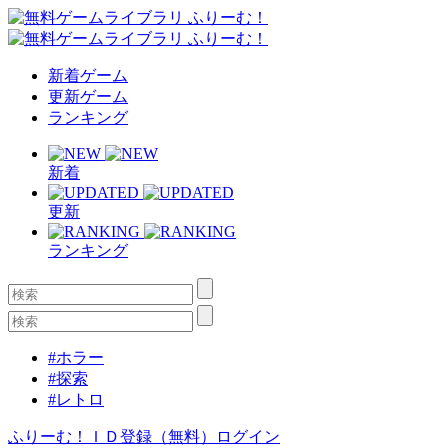
新着ゲーム
更新ゲーム
ランキング
新着
更新
ランキング
#ホラー
#探索
#レトロ
ふりーむ！ＩＤ登録（無料）
ログイン