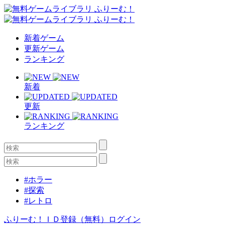
新着ゲーム
更新ゲーム
ランキング
新着
更新
ランキング
#ホラー
#探索
#レトロ
ふりーむ！ＩＤ登録（無料）
ログイン