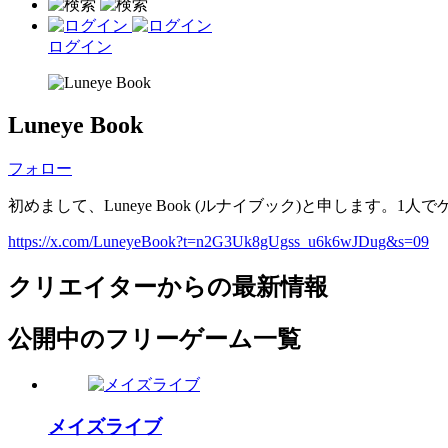
ログイン
Luneye Book
フォロー
初めまして、Luneye Book (ルナイブック)と申します。1
https://x.com/LuneyeBook?t=n2G3Uk8gUgss_u6k6wJDug&s=09
クリエイターからの最新情報
公開中のフリーゲーム一覧
メイズライブ