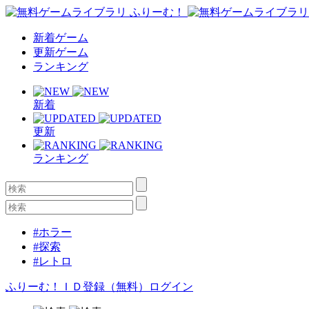
新着ゲーム
更新ゲーム
ランキング
新着
更新
ランキング
#ホラー
#探索
#レトロ
ふりーむ！ＩＤ登録（無料）
ログイン