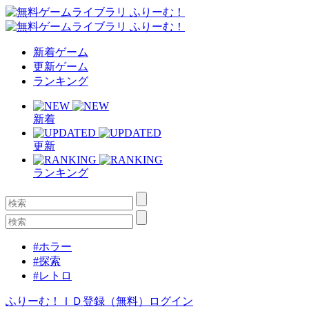
新着ゲーム
更新ゲーム
ランキング
新着
更新
ランキング
#ホラー
#探索
#レトロ
ふりーむ！ＩＤ登録（無料）
ログイン