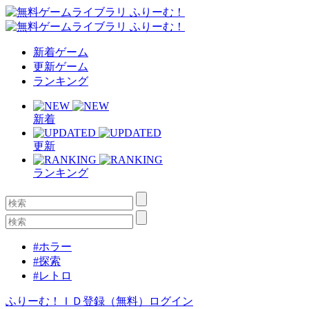
新着ゲーム
更新ゲーム
ランキング
新着
更新
ランキング
#ホラー
#探索
#レトロ
ふりーむ！ＩＤ登録（無料）
ログイン