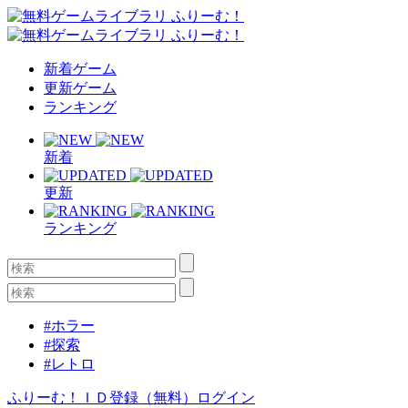
新着ゲーム
更新ゲーム
ランキング
新着
更新
ランキング
#ホラー
#探索
#レトロ
ふりーむ！ＩＤ登録（無料）
ログイン