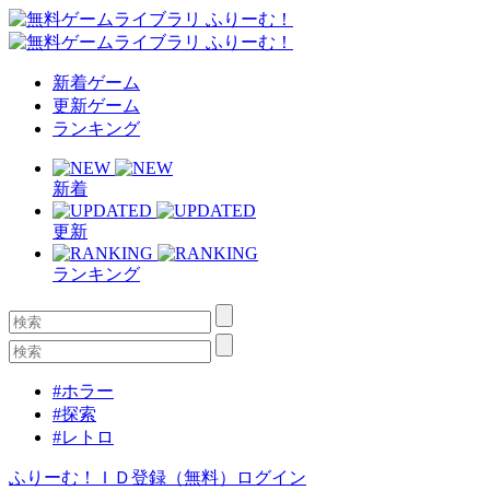
新着ゲーム
更新ゲーム
ランキング
新着
更新
ランキング
#ホラー
#探索
#レトロ
ふりーむ！ＩＤ登録（無料）
ログイン