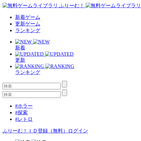
新着ゲーム
更新ゲーム
ランキング
新着
更新
ランキング
#ホラー
#探索
#レトロ
ふりーむ！ＩＤ登録（無料）
ログイン