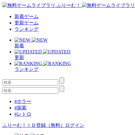
新着ゲーム
更新ゲーム
ランキング
新着
更新
ランキング
#ホラー
#探索
#レトロ
ふりーむ！ＩＤ登録（無料）
ログイン