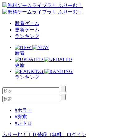
新着ゲーム
更新ゲーム
ランキング
新着
更新
ランキング
#ホラー
#探索
#レトロ
ふりーむ！ＩＤ登録（無料）
ログイン