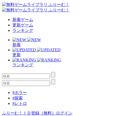
新着ゲーム
更新ゲーム
ランキング
新着
更新
ランキング
#ホラー
#探索
#レトロ
ふりーむ！ＩＤ登録（無料）
ログイン