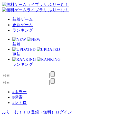
新着ゲーム
更新ゲーム
ランキング
新着
更新
ランキング
#ホラー
#探索
#レトロ
ふりーむ！ＩＤ登録（無料）
ログイン