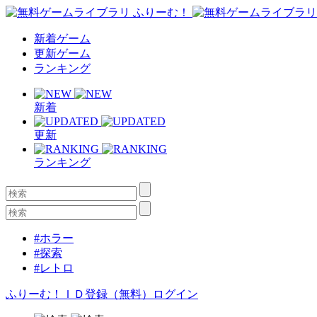
新着ゲーム
更新ゲーム
ランキング
新着
更新
ランキング
#ホラー
#探索
#レトロ
ふりーむ！ＩＤ登録（無料）
ログイン