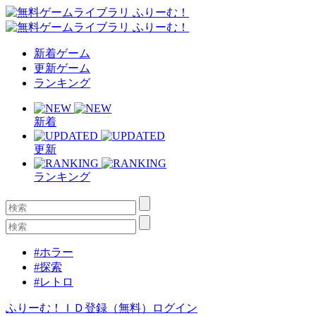
新着ゲーム
更新ゲーム
ランキング
新着
更新
ランキング
#ホラー
#探索
#レトロ
ふりーむ！ＩＤ登録（無料）
ログイン